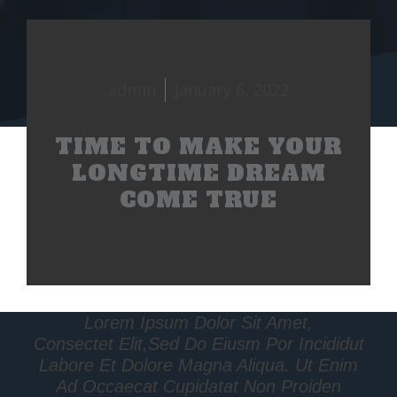
admin
January 6, 2022
TIME TO MAKE YOUR
LONGTIME DREAM
COME TRUE
Lorem Ipsum Dolor Sit Amet,
Consectet Elit,sed Do Eiusm Por Incididut
Labore Et Dolore Magna Aliqua. Ut Enim
Ad Occaecat Cupidatat Non Proiden