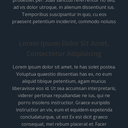
prodesset per. Suas sanctus referrentur no sed,
ad vis dolor utroque, in alienum dissentiunt ius.
Temporibus suscipiantur in quo, cu eos
praesent petentium inciderint, commodo noluiss
Lorem Ipsum Dolor Sit Amet,
Consectetur Adipisicing
Lorem ipsum dolor sit amet, te has solet postea.
Voluptua quaestio dissentias has ex, no eum
aliquid tibique petentium, agam mucius
liberavisse eos id. Ut sea accumsan interpretaris,
viderer pertinax repudiandae ne ius, qui ne
porro insolens instructior. Graece euripidis
instructior an vix, eum et equidem expetenda
concludaturque, ut est Ex est dicit graeco
consequat, mel rebum placerat et. Facer