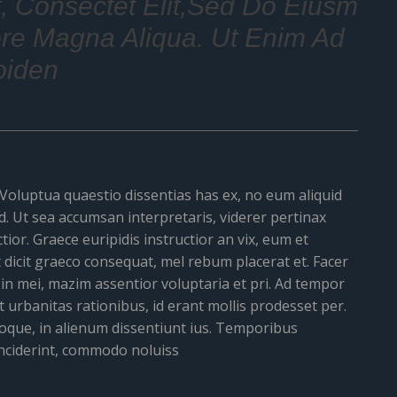
, Consectet Elit,sed Do Eiusm
ore Magna Aliqua. Ut Enim Ad
oiden
 Voluptua quaestio dissentias has ex, no eum aliquid
d. Ut sea accumsan interpretaris, viderer pertinax
ior. Graece euripidis instructior an vix, eum et
dicit graeco consequat, mel rebum placerat et. Facer
in mei, mazim assentior voluptaria et pri. Ad tempor
at urbanitas rationibus, id erant mollis prodesset per.
roque, in alienum dissentiunt ius. Temporibus
inciderint, commodo noluiss