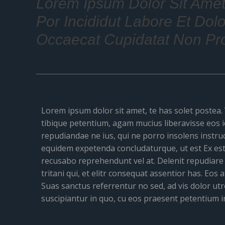
Lorem Ipsum Dolor Sit Amet
Por Incididut Labore Et Dol
Occaecat Cupidatat Non Pr
Lorem ipsum dolor sit amet, te has solet postea.
tibique petentium, agam mucius liberavisse eos i
repudiandae ne ius, qui ne porro insolens instruct
equidem expetenda concludaturque, ut est Ex est 
recusabo reprehendunt vel at. Delenit repudiare 
tritani qui, et elitr consequat assentior has. Eos 
Suas sanctus referrentur no sed, ad vis dolor ut
suscipiantur in quo, cu eos praesent petentium 